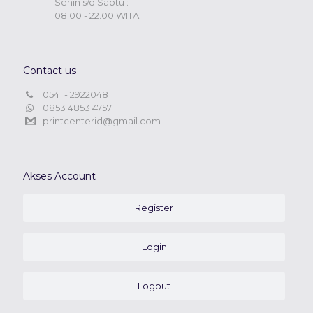
Senin s/d Sabtu :
08.00 - 22.00 WITA
Contact us
0541 - 2922048
0853 4853 4757
printcenterid@gmail.com
Akses Account
Register
Login
Logout