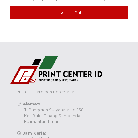
Pilih
Pusat ID Card dan Percetakan
Alamat:
Jl. Pangeran Suryanata no. 138
Kel. Bukit Pinang Samarinda
Kalimantan Timur
Jam Kerja: