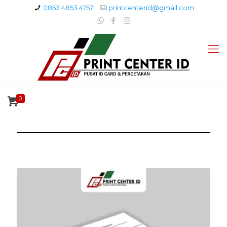
0853 4853 4757
printcenterid@gmail.com
0