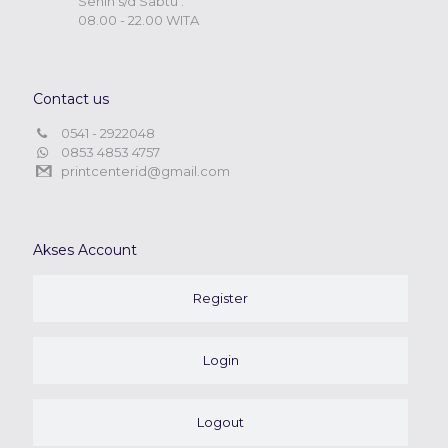
Senin s/d Sabtu :
08.00 - 22.00 WITA
Contact us
0541 - 2922048
0853 4853 4757
printcenterid@gmail.com
Akses Account
Register
Login
Logout