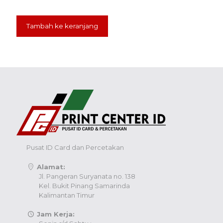
Tambah ke keranjang
Pusat ID Card dan Percetakan
Alamat:
Jl. Pangeran Suryanata no. 138
Kel. Bukit Pinang Samarinda
Kalimantan Timur
Jam Kerja: