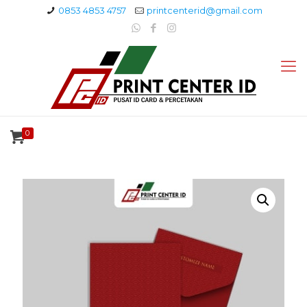
0853 4853 4757
printcenterid@gmail.com
0