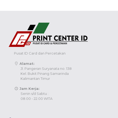
Pusat ID Card dan Percetakan
Alamat:
Jl. Pangeran Suryanata no. 138
Kel. Bukit Pinang Samarinda
Kalimantan Timur
Jam Kerja:
Senin s/d Sabtu :
08.00 - 22.00 WITA