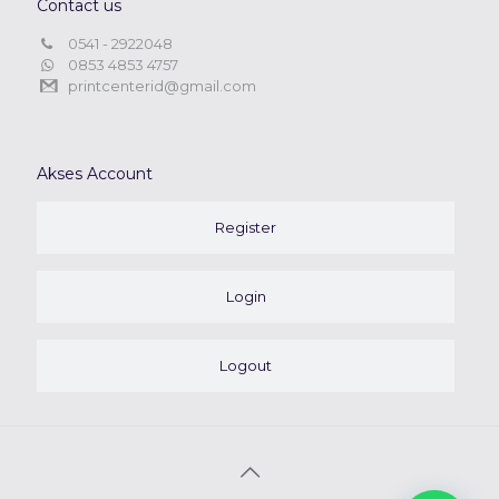
Contact us
0541 - 2922048
0853 4853 4757
printcenterid@gmail.com
Akses Account
Register
Login
Logout