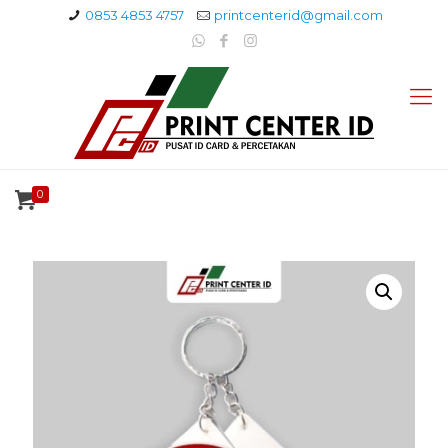
0853 4853 4757
printcenterid@gmail.com
0