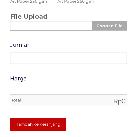
Art Paper 230 gsm
Art Paper 260 gsm
File Upload
Choose File
Jumlah
Harga
Total:
Rp
0
Tambah ke keranjang