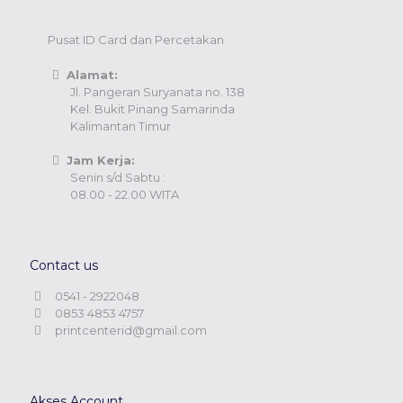
Pusat ID Card dan Percetakan
Alamat:
Jl. Pangeran Suryanata no. 138
Kel. Bukit Pinang Samarinda
Kalimantan Timur
Jam Kerja:
Senin s/d Sabtu :
08.00 - 22.00 WITA
Contact us
0541 - 2922048
0853 4853 4757
printcenterid@gmail.com
Akses Account