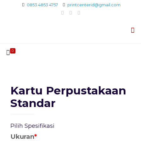
0853 4853 4757
printcenterid@gmail.com
0
Kartu Perpustakaan
Standar
Pilih Spesifikasi
Ukuran
*