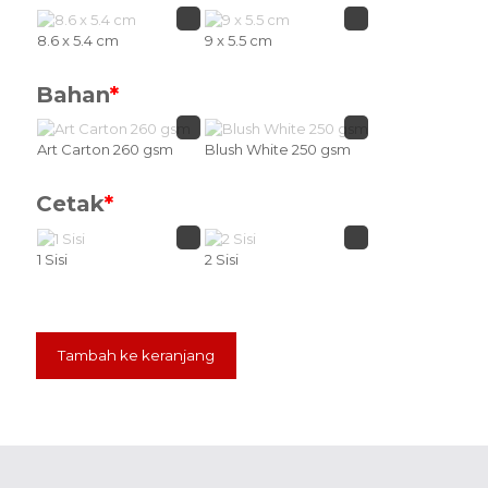
8.6 x 5.4 cm
9 x 5.5 cm
Bahan
*
Art Carton 260 gsm
Blush White 250 gsm
Cetak
*
1 Sisi
2 Sisi
Tambah ke keranjang